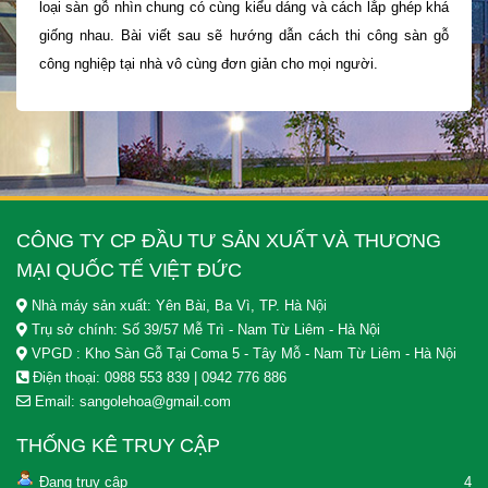
loại sàn gỗ nhìn chung có cùng kiểu dáng và cách lắp ghép khá
giống nhau. Bài viết sau sẽ hướng dẫn cách thi công sàn gỗ
công nghiệp tại nhà vô cùng đơn giản cho mọi người.
CÔNG TY CP ĐẦU TƯ SẢN XUẤT VÀ THƯƠNG
MẠI QUỐC TẾ VIỆT ĐỨC
Nhà máy sản xuất: Yên Bài, Ba Vì, TP. Hà Nội
Trụ sở chính:
Số 39/57 Mễ Trì - Nam Từ Liêm - Hà Nội
VPGD : Kho Sàn Gỗ Tại Coma 5 - Tây Mỗ - Nam Từ Liêm - Hà Nội
Điện thoại:
0988 553 839
|
0942 776 886
Email:
sangolehoa@gmail.com
THỐNG KÊ TRUY CẬP
Đang truy cập
4