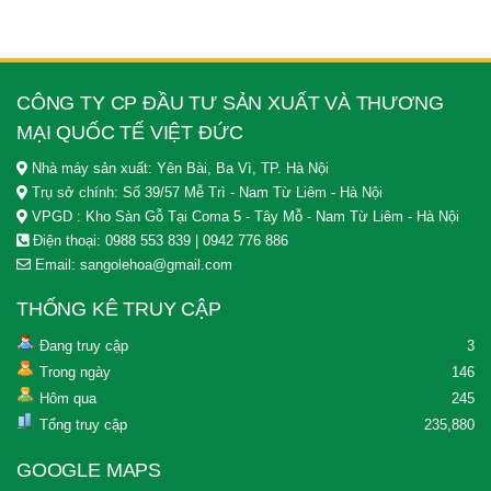
CÔNG TY CP ĐẦU TƯ SẢN XUẤT VÀ THƯƠNG
MẠI QUỐC TẾ VIỆT ĐỨC
Nhà máy sản xuất: Yên Bài, Ba Vì, TP. Hà Nội
Trụ sở chính:
Số 39/57 Mễ Trì - Nam Từ Liêm - Hà Nội
VPGD : Kho Sàn Gỗ Tại Coma 5 - Tây Mỗ - Nam Từ Liêm - Hà Nội
Điện thoại:
0988 553 839
|
0942 776 886
Email:
sangolehoa@gmail.com
THỐNG KÊ TRUY CẬP
Đang truy cập
3
Trong ngày
146
Hôm qua
245
Tổng truy cập
235,880
GOOGLE MAPS