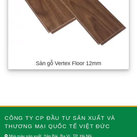
Sàn gỗ Vertex Floor 12mm
CÔNG TY CP ĐẦU TƯ SẢN XUẤT VÀ
THƯƠNG MẠI QUỐC TẾ VIỆT ĐỨC
Nhà máy sản xuất: Yên Bài, Ba Vì, TP. Hà Nội