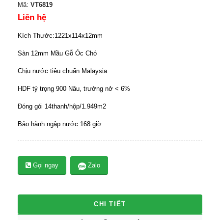
Mã:
VT6819
Liên hệ
Kích Thước:1221x114x12mm
Sàn 12mm Mầu Gỗ Óc Chó
Chịu nước tiêu chuẩn Malaysia
HDF tỷ trọng 900 Nâu, trưởng nở < 6%
Đóng gói 14thanh/hộp/1.949m2
Bảo hành ngập nước 168 giờ
Gọi ngay
Zalo
CHI TIẾT