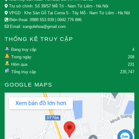
Trụ sở chính:
Số 39/57 Mễ Trì - Nam Từ Liêm - Hà Nội
VPGD : Kho Sàn Gỗ Tại Coma 5 - Tây Mỗ - Nam Từ Liêm - Hà Nội
Điện thoại:
0988 553 839
|
0942 776 886
Email:
sangolehoa@gmail.com
THỐNG KÊ TRUY CẬP
Đang truy cập
4
Trong ngày
208
Hôm qua
231
Tổng truy cập
235,747
GOOGLE MAPS