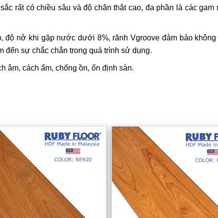
c rất có chiều sâu và độ chân thật cao, đa phần là các gam 
o, độ nở khi gặp nước dưới 8%, rãnh Vgroove đảm bảo không 
 đến sự chắc chắn trong quá trình sử dụng.
ch âm, cách ẩm, chống ồn, ổn định sàn.