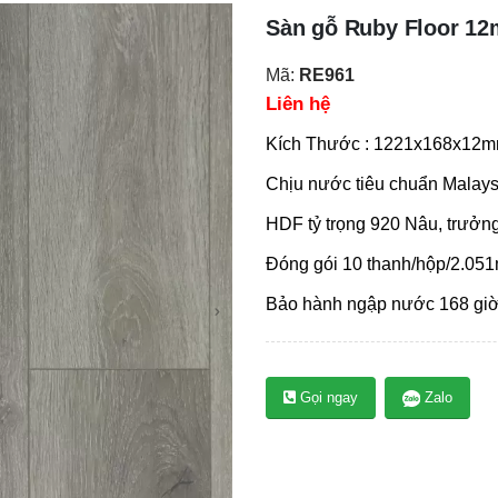
Sàn gỗ Ruby Floor 1
Mã:
RE961
Liên hệ
Kích Thước : 1221x168x12
Chịu nước tiêu chuẩn Malays
HDF tỷ trọng 920 Nâu, trưởn
Đóng gói 10 thanh/hộp/2.05
Bảo hành ngập nước 168 gi
Gọi ngay
Zalo