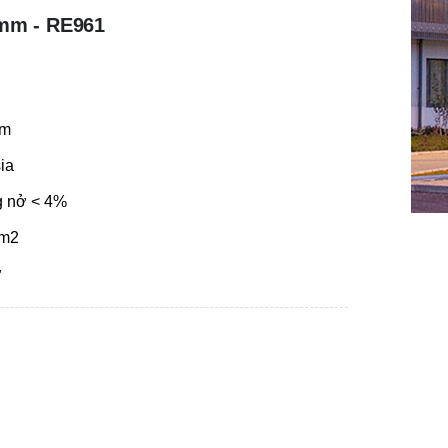
2mm - RE961
mm
ia
g nở < 4%
1m2
ờ