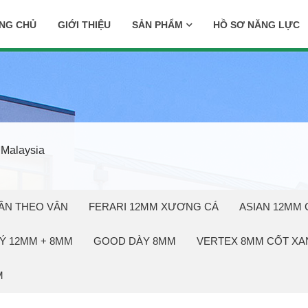
NG CHỦ
GIỚI THIỆU
SẢN PHẨM
HỒ SƠ NĂNG LỰC
 Malaysia
ẦN THEO VÂN
FERARI 12MM XƯƠNG CÁ
ASIAN 12MM 
Ý 12MM + 8MM
GOOD DÀY 8MM
VERTEX 8MM CỐT XA
M