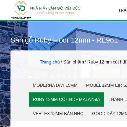
TRA
Sàn gỗ Ruby Floor 12mm - RE961
\ Sản phẩm \ Ruby 12mm cốt hdf
Trang chủ
MODERNA DÀY 15MM
MOBEL 12MM EIR S
RUBY 12MM CỐT HDF MALAYSIA
THANH L
VERTEX 12MM BẢN NHỎ
GOOD DÀY 12M