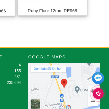
Ruby Floor 12mm RE968
966
P
GOOGLE MAPS
4
155
231
235,694