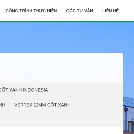
CÔNG TRÌNH THỰC HIỆN
GÓC TƯ VẤN
LIÊN HỆ
CỐT XANH INDONESIA
NH
VERTEX 12MM CỐT XANH