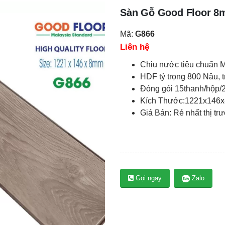
Sàn Gỗ Good Floor 8
Mã:
G866
Liên hệ
Chịu nước tiêu chuẩn
HDF tỷ trọng 800 Nâu,
Đóng gói 15thanh/hộp/
Kích Thước:1221x146
Giá Bán: Rẻ nhất thị tr
Gọi ngay
Zalo