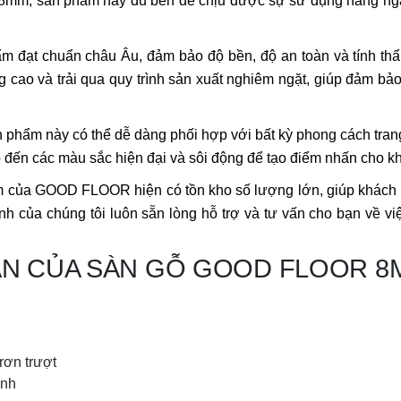
 8mm, sản phẩm này đủ bền để chịu được sự sử dụng hàng ngà
m đạt chuẩn châu Âu, đảm bảo độ bền, độ an toàn và tính 
cao và trải qua quy trình sản xuất nghiêm ngặt, giúp đảm bảo
hẩm này có thể dễ dàng phối hợp với bất kỳ phong cách trang t
o đến các màu sắc hiện đại và sôi động để tạo điểm nhấn cho k
m của GOOD FLOOR hiện có tồn kho số lượng lớn, giúp khách h
tình của chúng tôi luôn sẵn lòng hỗ trợ và tư vấn cho bạn về 
ẢN CỦA SÀN GỖ GOOD FLOOR 8
rơn trượt
ạnh