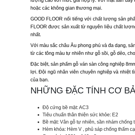
lượng cao với mức giá hợp lý. Với mặt sàn dày
hoặc các không gian thương mại.
GOOD FLOOR nổi tiếng với chất lượng sản phẩ
FLOOR được sản xuất từ nguyên liệu chất lượng 
nhất.
Với màu sắc châu Âu phong phú và đa dạng, sản p
từ các tông màu tự nhiên như gỗ sồi, gỗ dẻo, ch
Đặc biệt, sản phẩm gỗ ván sàn công nghiệp 8m
lợi. Đội ngũ nhân viên chuyên nghiệp và nhiệt 
của bạn.
NHỮNG ĐẶC TÍNH CƠ B
Độ cứng bề mặt: AC3
Tiêu chuẩn thân thiện sức khỏe: E2
Bề mặt: Vân gỗ tự nhiên, sần nhám chống t
Hèm khóa: Hèm V , phủ sáp chống thấm c