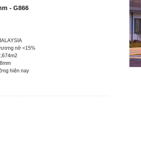
mm - G866
 MALAYSIA
 trương nở <15%
2,674m2
x8mm
ường hiện nay