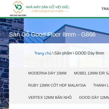
TRA
Sàn Gỗ Good Floor 8mm - G866
\ Sản phẩm \ GOOD Dày 8mm
Trang chủ
MODERNA DÀY 15MM
MOBEL 12MM EIR S
RUBY 12MM CỐT HDF MALAYSIA
THANH L
VERTEX 12MM BẢN NHỎ
GOOD DÀY 12M