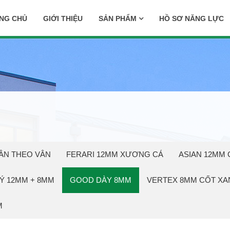
NG CHỦ
GIỚI THIỆU
SẢN PHẨM
HỒ SƠ NĂNG LỰC
ẦN THEO VÂN
FERARI 12MM XƯƠNG CÁ
ASIAN 12MM 
Ý 12MM + 8MM
GOOD DÀY 8MM
VERTEX 8MM CỐT XA
M