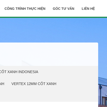
CÔNG TRÌNH THỰC HIỆN
GÓC TƯ VẤN
LIÊN HỆ
CỐT XANH INDONESIA
NH
VERTEX 12MM CỐT XANH